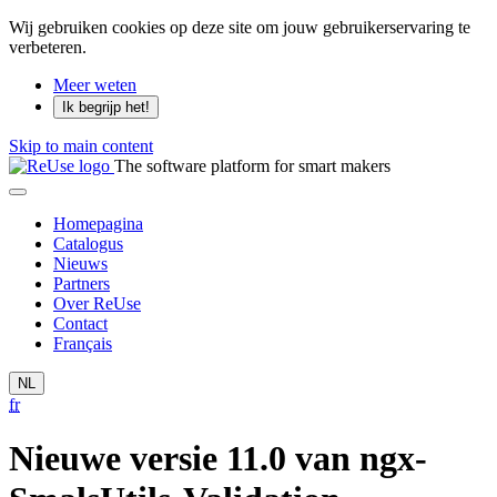
Wij gebruiken cookies op deze site om jouw gebruikerservaring te
verbeteren.
Meer weten
Ik begrijp het!
Skip to main content
The software platform for smart makers
Homepagina
Catalogus
Nieuws
Partners
Over ReUse
Contact
Français
NL
fr
Nieuwe versie 11.0 van ngx-